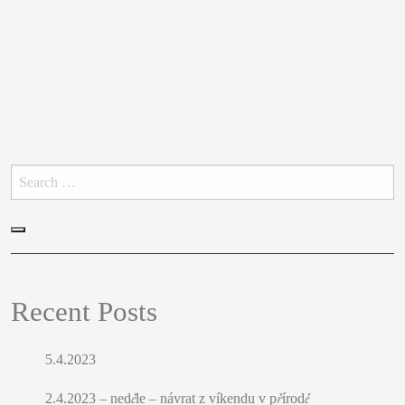
FIGURÁLNÍ STUDIE
Hledat:
Hledat
Recent Posts
5.4.2023
OBRAZY A GRAFIKY
2.4.2023 – neděle – návrat z víkendu v přírodě