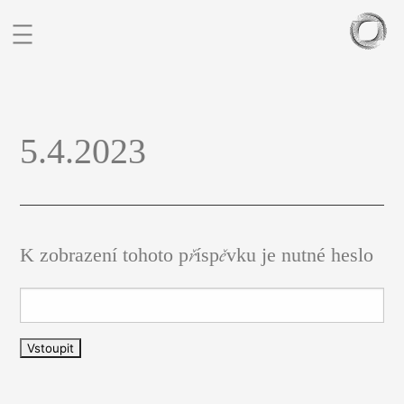
BIO
5.4.2023
PORTFOLIO
SOCHY
BLOG
KONTAKT
K zobrazení tohoto příspěvku je nutné heslo
CZ
EN