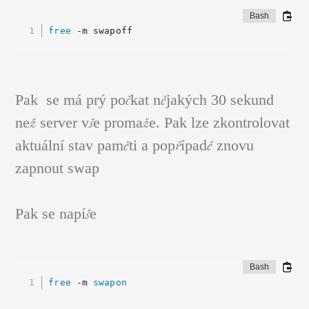
free
 -m swapoff
FIGURÁLNÍ STUDIE
Pak se má prý počkat nějakých 30 sekund
než server vše promaže. Pak lze zkontrolovat
aktuální stav paměti a popřípadě znovu
zapnout swap
Pak se napíše
free
 -m 
swapon
OBRAZY A GRAFIKY