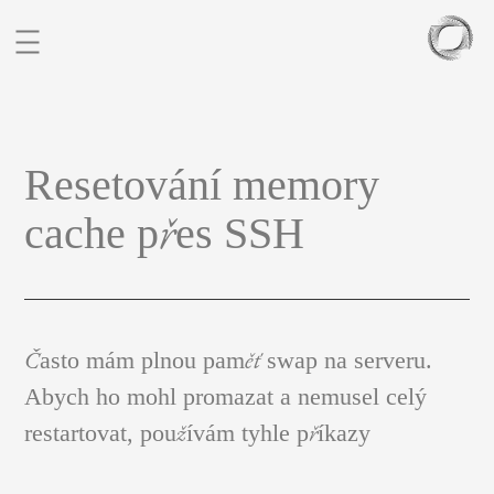
BIO
Resetování memory
PORTFOLIO
cache přes SSH
SOCHY
BLOG
KONTAKT
CZ
EN
Často mám plnou paměť swap na serveru.
Abych ho mohl promazat a nemusel celý
restartovat, používám tyhle příkazy