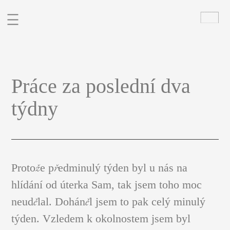
BIO
Práce za poslední dva
PORTFOLIO
týdny
SOCHY
BLOG
KONTAKT
CZ
EN
Protože předminulý týden byl u nás na
hlídání od úterka Sam, tak jsem toho moc
neudělal. Doháněl jsem to pak celý minulý
týden. Vzledem k okolnostem jsem byl