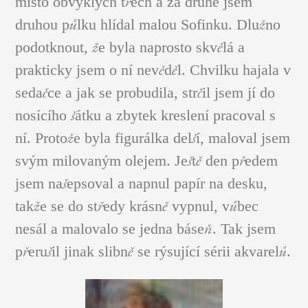
místo obvyklých třech a za druhé jsem
druhou půlku hlídal malou Sofinku. Dlužno
podotknout, že byla naprosto skvělá a
prakticky jsem o ní nevěděl. Chvilku hajala v
sedačce a jak se probudila, strčil jsem jí do
nosícího šátku a zbytek kreslení pracoval s
ní. Protože byla figurálka delší, maloval jsem
svým milovaným olejem. Ještě den předem
jsem našepsoval a napnul papír na desku,
takže se do středy krásně vypnul, vůbec
nesál a malovalo se jedna báseň. Tak jsem
přerušil jinak slibně se rýsující sérii akvarelů.